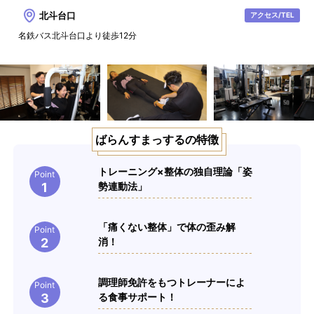
北斗台口
アクセス/TEL
名鉄バス北斗台口より徒歩12分
ばらんすまっする
の特徴
トレーニング×整体の独自理論「姿
Point
1
勢連動法」
「痛くない整体」で体の歪み解
Point
2
消！
調理師免許をもつトレーナーによ
Point
3
る食事サポート！